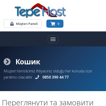
Müşteri Paneli
0
Toggle navigation
Кошик
Müşteri temsilcimiz ihtiyacınız olduğu her konuda size
yardımcı olacaktır
0850 390 44 77
Переглянути та замовити