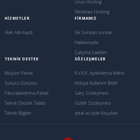
Linux Hosting
Windows Hosting
HIZMETLER
FIRMAMIZ
Alan Adı Kaydı
Sık Sorulan sorular
Hakkımızda
Çalışma Saatleri
TEKNIK DESTEK
SÖZLEŞMELER
Müşteri Paneli
K.V.K.K. Aydınlatma Metni
Sunucu Durumu
Kötüye Kullanım Bildir
Faturalandırma Paneli
Satış Sözleşmesi
Teknik Destek Talebi
Gizlilik Sözleşmesi
Teknik Bilgiler
İptal ve İade Koşulları