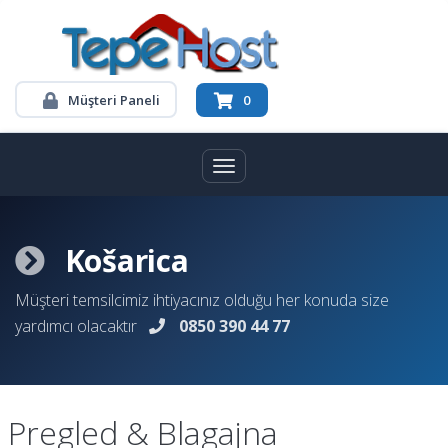
Müşteri Paneli
0
Toggle navigation
Košarica
Müşteri temsilcimiz ihtiyacınız olduğu her konuda size
yardımcı olacaktır
0850 390 44 77
Pregled & Blagajna