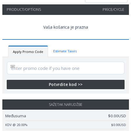
PRODUCT/OPTIONS
PRICE/CYCLE
Vaša košarica je prazna
Estimate Taxes
Apply Promo Code
Potvrdite kod >>
SAŽETAK NARUDŽBE
Međusuma
$0.00USD
KDV @ 20.00%
$0.00USD