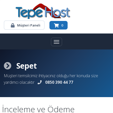
Müşteri Paneli
0
Toggle navigation
Sepet
Müşteri temsilcimiz ihtiyacınız olduğu her konuda size
yardımcı olacaktır
0850 390 44 77
İnceleme ve Ödeme