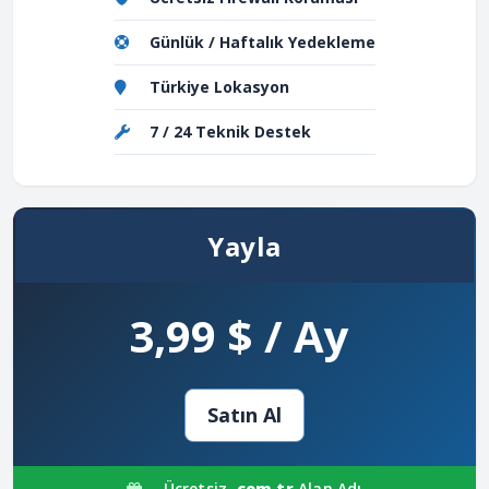
Günlük / Haftalık Yedekleme
Türkiye Lokasyon
7 / 24 Teknik Destek
Yayla
3,99 $ / Ay
Satın Al
Ücretsiz
.com.tr
Alan Adı