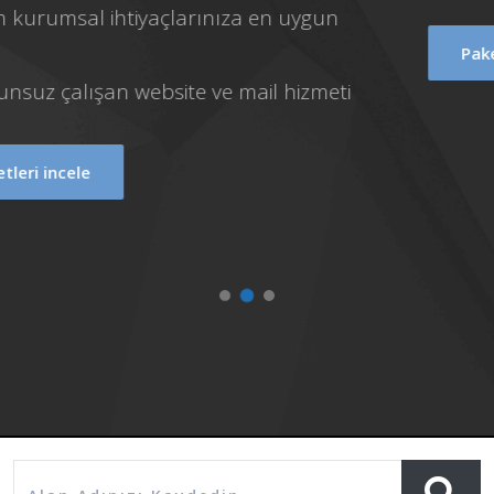
Uzman hosting desteği.
%99,9 Erişilebilirlik
Paketleri incele