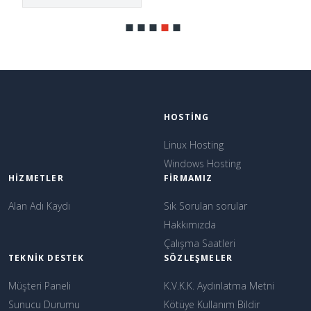
HOSTING
Linux Hosting
Windows Hosting
HIZMETLER
FIRMAMIZ
Alan Adı Kaydı
Sık Sorulan sorular
Hakkımızda
Çalışma Saatleri
TEKNIK DESTEK
SÖZLEŞMELER
Müşteri Paneli
K.V.K.K. Aydınlatma Metni
Sunucu Durumu
Kötüye Kullanım Bildir