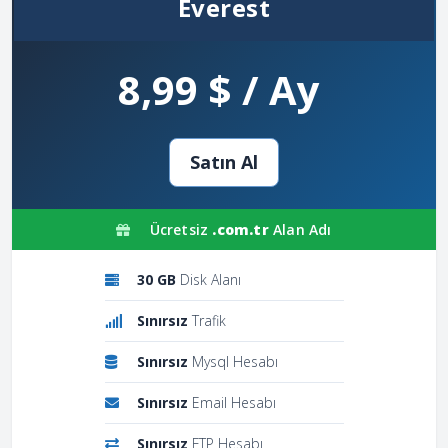
Everest
8,99 $ / Ay
Satın Al
Ücretsiz
.com.tr
Alan Adı
30 GB
Disk Alanı
Sınırsız
Trafik
Sınırsız
Mysql Hesabı
Sınırsız
Email Hesabı
Sınırsız
FTP Hesabı