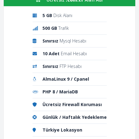
5 GB
Disk Alanı
500 GB
Trafik
Sınırsız
Mysql Hesabı
10 Adet
Email Hesabı
Sınırsız
FTP Hesabı
AlmaLinux 9 / Cpanel
PHP 8 / MariaDB
Ücretsiz Firewall Koruması
Günlük / Haftalık Yedekleme
Türkiye Lokasyon