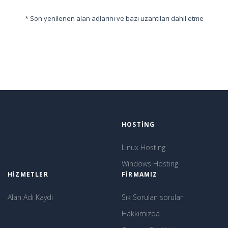
* Son yenilenen alan adlarını ve bazı uzantıları dahil etme
HOSTING
Linux Hosting
Windows Hosting
HIZMETLER
FIRMAMIZ
Alan Adı Kaydı
Sık Sorulan sorular
Hakkımızda